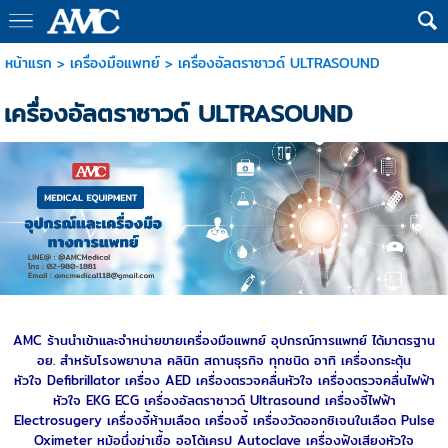
หน้าแรก
>
เครื่องมือแพทย์
>
เครื่องอัลตราซาวด์ ULTRASOUND
เครื่องอัลตราซาวด์ ULTRASOUND
AMC ร้านนำเข้าและจำหน่ายขายเครื่องมือแพทย์ อุปกรณ์การแพทย์ ได้มาตรฐาน
อย. สำหรับโรงพยาบาล คลินิก สถานธุรกิจ ทุกชนิด อาทิ
เครื่องกระตุ้น
หัวใจ
Defibrillator
เครื่อง AED
เครื่องตรวจคลื่นหัวใจ
เครื่อง
ตรวจคลื่นไฟฟ้า
หัวใจ
EKG
ECG
เครื่องอัลตราซาวด์
Ultrasound
เครื่องจี้ไฟฟ้า
Electrosugery
เครื่องจี้ห้ามเลือด
เครื่องจี้
เครื่องวัดออกซิเจนในเลือด
Pulse
Oximeter
หม้อนึ่งฆ่าเชื้อ
ออโต้เครป
Autoclave
เครื่องฟังเสียงหัวใจ